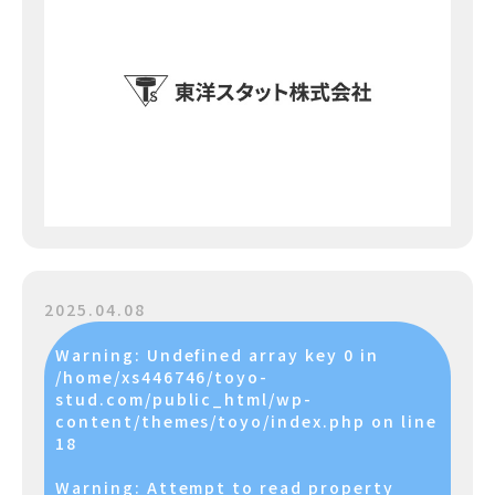
2025.04.08
Warning
: Undefined array key 0 in
/home/xs446746/toyo-
stud.com/public_html/wp-
content/themes/toyo/index.php
on line
18
Warning
: Attempt to read property