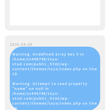
2025.04.08
Warning
: Undefined array key 0 in
/home/xs446746/toyo-
stud.com/public_html/wp-
content/themes/toyo/index.php
on line
18
Warning
: Attempt to read property
"name" on null in
/home/xs446746/toyo-
stud.com/public_html/wp-
content/themes/toyo/index.php
on line
18