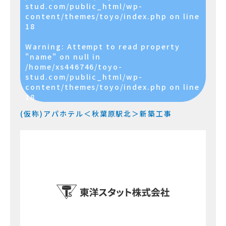
stud.com/public_html/wp-
content/themes/toyo/index.php
on line
18
Warning
: Attempt to read property
"name" on null in
/home/xs446746/toyo-
stud.com/public_html/wp-
content/themes/toyo/index.php
on line
18
(仮称)アパホテル＜秋葉原駅北＞新築工事