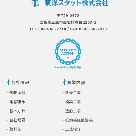
〒729-0472
広島県三原市⾼坂町真良2203-1
TEL 0848-60-2710
/
FAX 0848-66-4028
会社情報
事業内容
ｰ 代表挨拶
ｰ 鉄⾻⼯事
ｰ 経営理念
ｰ 橋梁⼯事
ｰ 基本⽅針
ｰ 造船工事
ｰ 会社概要
ｰ 杭頭補強筋溶接
ｰ 取引先
ｰ ⼯法紹介