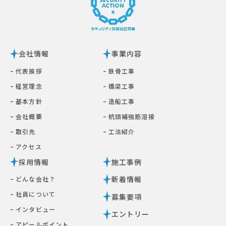
会社情報
事業内容
ｰ 代表挨拶
ｰ 鉄⾻⼯事
ｰ 経営理念
ｰ 橋梁⼯事
ｰ 基本⽅針
ｰ 造船工事
ｰ 会社概要
ｰ 杭頭補強筋溶接
ｰ 取引先
ｰ ⼯法紹介
ｰ アクセス
採用情報
施工事例
新着情報
ｰ どんな会社？
ｰ 社員について
募集要項
ｰ インタビュー
エントリー
ｰ アピールポイント