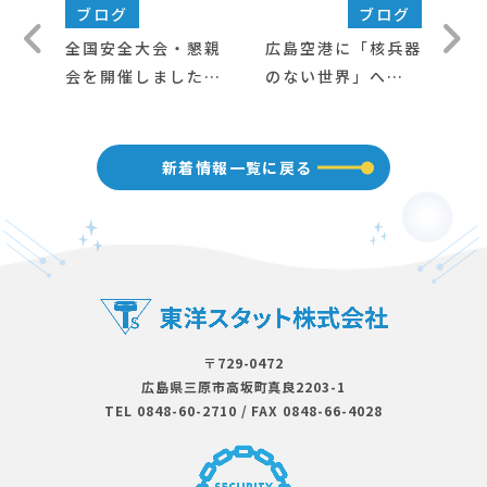
ブログ
ブログ
全国安全大会・懇親
広島空港に「核兵器
会を開催しました
のない世界」への願
（40周年記念）
い込めた壁画が完成
～当社もクラウドフ
ァンディングを通じ
新着情報一覧に戻る
て協賛～
〒729-0472
広島県三原市⾼坂町真良2203-1
TEL 0848-60-2710
/
FAX 0848-66-4028