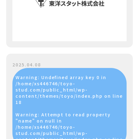
2025.04.08
Warning
: Undefined array key 0 in
/home/xs446746/toyo-
stud.com/public_html/wp-
content/themes/toyo/index.php
on line
18
Warning
: Attempt to read property
"name" on null in
/home/xs446746/toyo-
stud.com/public_html/wp-