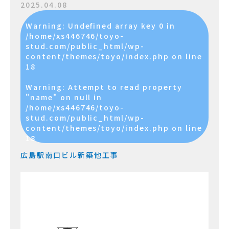
2025.04.08
Warning
: Undefined array key 0 in
/home/xs446746/toyo-
stud.com/public_html/wp-
content/themes/toyo/index.php
on line
18
Warning
: Attempt to read property
"name" on null in
/home/xs446746/toyo-
stud.com/public_html/wp-
content/themes/toyo/index.php
on line
18
広島駅南口ビル新築他工事