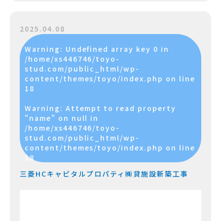
2025.04.08
Warning
: Undefined array key 0 in
/home/xs446746/toyo-
stud.com/public_html/wp-
content/themes/toyo/index.php
on line
18
Warning
: Attempt to read property
"name" on null in
/home/xs446746/toyo-
stud.com/public_html/wp-
content/themes/toyo/index.php
on line
18
三菱HCキャピタルプロパティ㈱貸施設新築工事