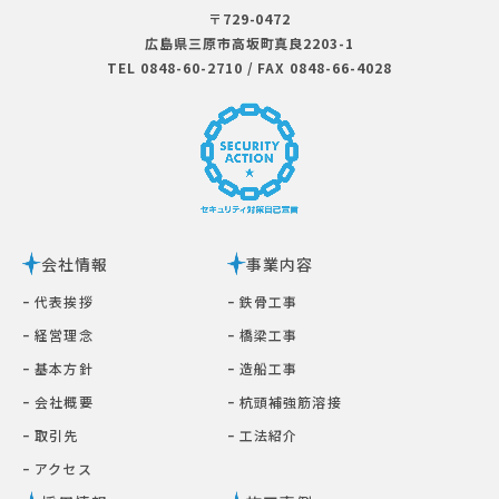
〒729-0472
広島県三原市⾼坂町真良2203-1
TEL 0848-60-2710
/
FAX 0848-66-4028
会社情報
事業内容
ｰ 代表挨拶
ｰ 鉄⾻⼯事
ｰ 経営理念
ｰ 橋梁⼯事
ｰ 基本⽅針
ｰ 造船工事
ｰ 会社概要
ｰ 杭頭補強筋溶接
ｰ 取引先
ｰ ⼯法紹介
ｰ アクセス