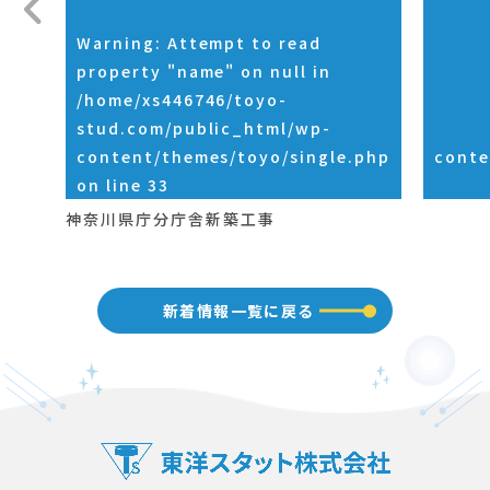
Warning
: Attempt to read
property "name" on null in
/home/xs446746/toyo-
stud.com/public_html/wp-
content/themes/toyo/single.php
conte
on line
33
神奈川県庁分庁舎新築工事
新着情報一覧に戻る