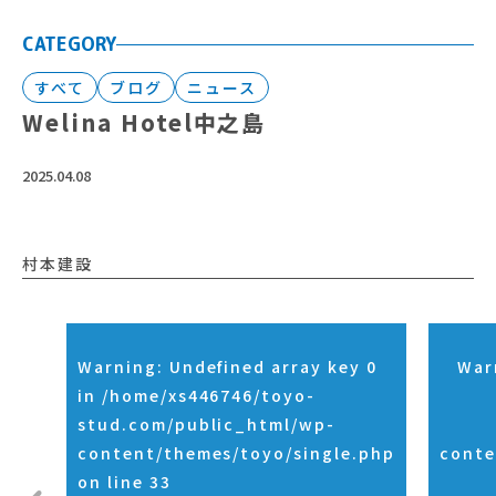
CATEGORY
すべて
ブログ
ニュース
Welina Hotel中之島
2025.04.08
村本建設
Warning
: Undefined array key 0
War
in
/home/xs446746/toyo-
stud.com/public_html/wp-
content/themes/toyo/single.php
conte
on line
33