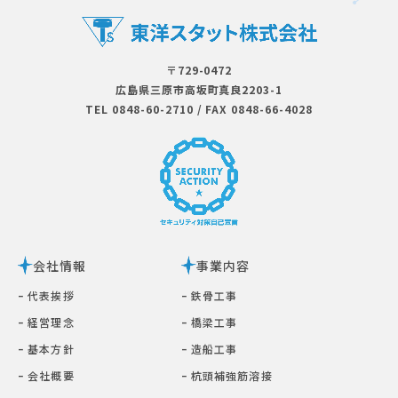
〒729-0472
広島県三原市⾼坂町真良2203-1
TEL 0848-60-2710
/
FAX 0848-66-4028
会社情報
事業内容
ｰ 代表挨拶
ｰ 鉄⾻⼯事
ｰ 経営理念
ｰ 橋梁⼯事
ｰ 基本⽅針
ｰ 造船工事
ｰ 会社概要
ｰ 杭頭補強筋溶接