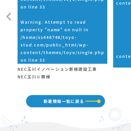
conte
on line
33
Warning
: Attempt to read
property "name" on null in
/home/xs446746/toyo-
stud.com/public_html/wp-
content/themes/toyo/single.php
conte
on line
33
NEC玉川イノベーション新棟建設工事
NEC玉川Ⅳ期棟
新着情報一覧に戻る