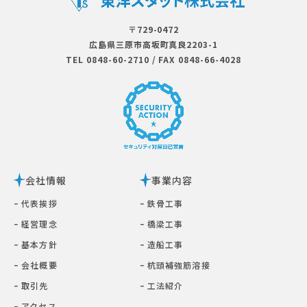
〒729-0472
広島県三原市⾼坂町真良2203-1
TEL 0848-60-2710
/
FAX 0848-66-4028
会社情報
事業内容
ｰ 代表挨拶
ｰ 鉄⾻⼯事
ｰ 経営理念
ｰ 橋梁⼯事
ｰ 基本⽅針
ｰ 造船工事
ｰ 会社概要
ｰ 杭頭補強筋溶接
ｰ 取引先
ｰ ⼯法紹介
ｰ アクセス