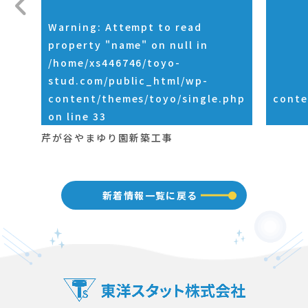
Warning
: Attempt to read
property "name" on null in
/home/xs446746/toyo-
stud.com/public_html/wp-
content/themes/toyo/single.php
conte
on line
33
芹が谷やまゆり園新築工事
新着情報一覧に戻る