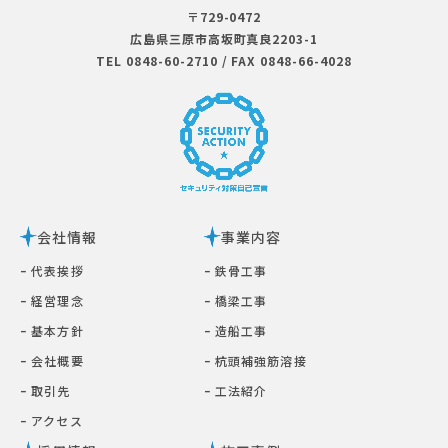
〒729-0472
広島県三原市⾼坂町真良2203-1
TEL 0848-60-2710
/
FAX 0848-66-4028
会社情報
事業内容
ｰ 代表挨拶
ｰ 鉄⾻⼯事
ｰ 経営理念
ｰ 橋梁⼯事
ｰ 基本⽅針
ｰ 造船工事
ｰ 会社概要
ｰ 杭頭補強筋溶接
ｰ 取引先
ｰ ⼯法紹介
ｰ アクセス