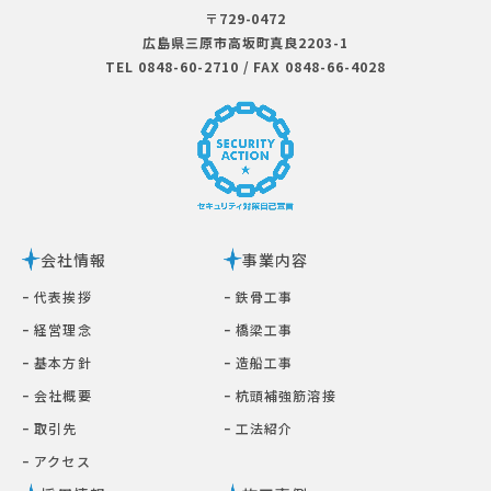
〒729-0472
広島県三原市⾼坂町真良2203-1
TEL 0848-60-2710
/
FAX 0848-66-4028
会社情報
事業内容
ｰ 代表挨拶
ｰ 鉄⾻⼯事
ｰ 経営理念
ｰ 橋梁⼯事
ｰ 基本⽅針
ｰ 造船工事
ｰ 会社概要
ｰ 杭頭補強筋溶接
ｰ 取引先
ｰ ⼯法紹介
ｰ アクセス