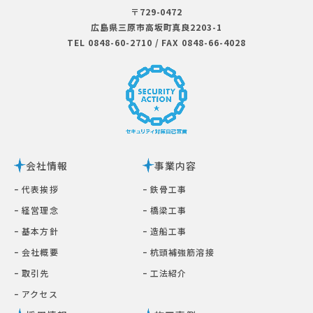
〒729-0472
広島県三原市⾼坂町真良2203-1
TEL 0848-60-2710
/
FAX 0848-66-4028
会社情報
事業内容
ｰ 代表挨拶
ｰ 鉄⾻⼯事
ｰ 経営理念
ｰ 橋梁⼯事
ｰ 基本⽅針
ｰ 造船工事
ｰ 会社概要
ｰ 杭頭補強筋溶接
ｰ 取引先
ｰ ⼯法紹介
ｰ アクセス