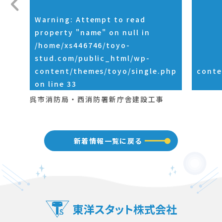
Warning
: Attempt to read
property "name" on null in
/home/xs446746/toyo-
stud.com/public_html/wp-
content/themes/toyo/single.php
conte
on line
33
呉市消防局・西消防署新庁舎建設工事
新着情報一覧に戻る