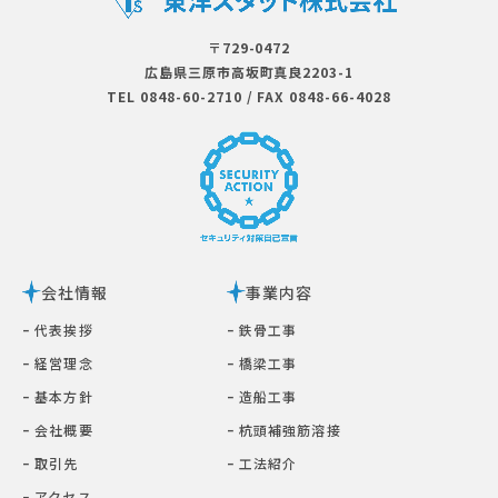
〒729-0472
広島県三原市⾼坂町真良2203-1
TEL 0848-60-2710
/
FAX 0848-66-4028
会社情報
事業内容
ｰ 代表挨拶
ｰ 鉄⾻⼯事
ｰ 経営理念
ｰ 橋梁⼯事
ｰ 基本⽅針
ｰ 造船工事
ｰ 会社概要
ｰ 杭頭補強筋溶接
ｰ 取引先
ｰ ⼯法紹介
ｰ アクセス