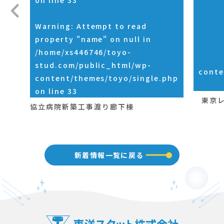
on line
33
Warning
: Attempt to read
property "name" on null in
/home/xs446746/toyo-
stud.com/public_html/wp-
conte
content/themes/toyo/single.php
on line
33
東京レ
協立病院新築工事渡り廊下棟
新着情報一覧に戻る