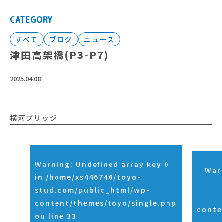
CATEGORY
すべて
ブログ
ニュース
津田高架橋(P3-P7)
2025.04.08
横河ブリッジ
Warning
: Undefined array key 0
War
in
/home/xs446746/toyo-
stud.com/public_html/wp-
content/themes/toyo/single.php
conte
on line
33