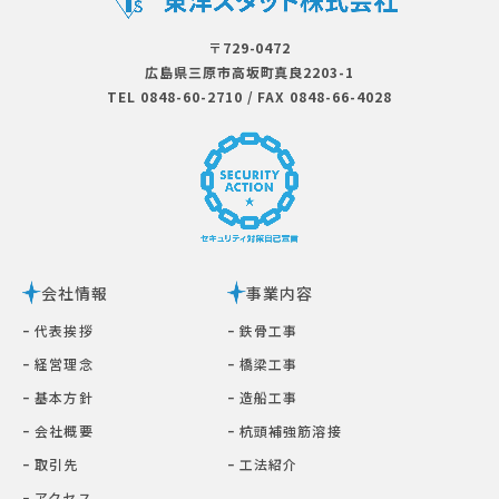
〒729-0472
広島県三原市⾼坂町真良2203-1
TEL 0848-60-2710
/
FAX 0848-66-4028
会社情報
事業内容
ｰ 代表挨拶
ｰ 鉄⾻⼯事
ｰ 経営理念
ｰ 橋梁⼯事
ｰ 基本⽅針
ｰ 造船工事
ｰ 会社概要
ｰ 杭頭補強筋溶接
ｰ 取引先
ｰ ⼯法紹介
ｰ アクセス