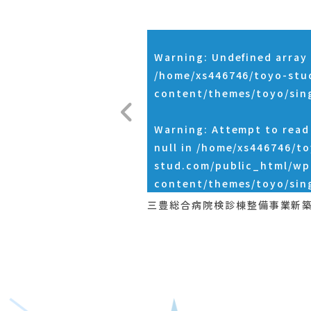
Warning
: Undefined array 
/home/xs446746/toyo-stu
content/themes/toyo/sin
Warning
: Attempt to rea
null in
/home/xs446746/to
stud.com/public_html/wp
content/themes/toyo/sin
三豊総合病院検診棟整備事業新