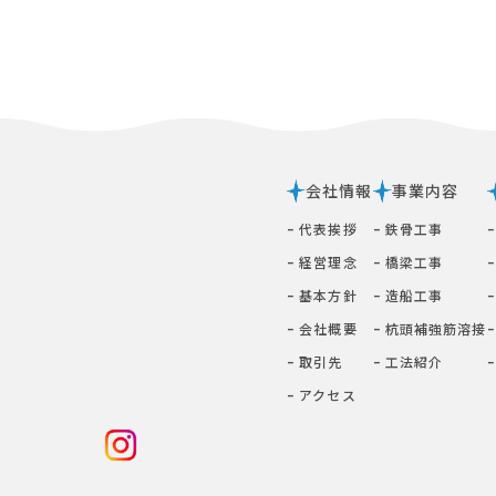
会社情報
事業内容
ｰ 代表挨拶
ｰ 鉄⾻⼯事
ｰ 経営理念
ｰ 橋梁⼯事
ｰ 基本⽅針
ｰ 造船工事
ｰ 会社概要
ｰ 杭頭補強筋溶接
ｰ 取引先
ｰ ⼯法紹介
ｰ アクセス