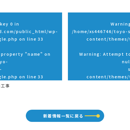
key 0 in
Warnin
d.com/public_html/wp-
/home/xs446746/toyo-
gle.php
on line
33
content/themes/
d property "name" on
Warning
: Attempt t
yo-
nul
-
gle.php
on line
33
content/themes/
築工事
新着情報一覧に戻る