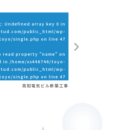
g
: Undefined array key 0 in
stud.com/public_html/wp-
toyo/single.php
on line
47
o read property "name" on
l in
/home/xs446746/toyo-
stud.com/public_html/wp-
toyo/single.php
on line
47
高知電気ビル新築工事