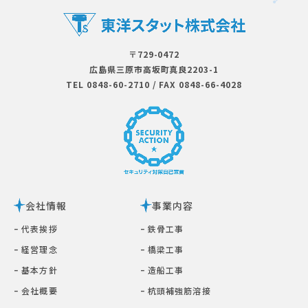
〒729-0472
広島県三原市⾼坂町真良2203-1
TEL 0848-60-2710
/
FAX 0848-66-4028
会社情報
事業内容
ｰ 代表挨拶
ｰ 鉄⾻⼯事
ｰ 経営理念
ｰ 橋梁⼯事
ｰ 基本⽅針
ｰ 造船工事
ｰ 会社概要
ｰ 杭頭補強筋溶接