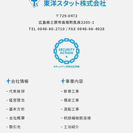
〒729-0472
広島県三原市⾼坂町真良2203-1
TEL 0848-60-2710
/
FAX 0848-66-4028
会社情報
事業内容
ｰ 代表挨拶
ｰ 鉄⾻⼯事
ｰ 経営理念
ｰ 橋梁⼯事
ｰ 基本⽅針
ｰ 造船工事
ｰ 会社概要
ｰ 杭頭補強筋溶接
ｰ 取引先
ｰ ⼯法紹介