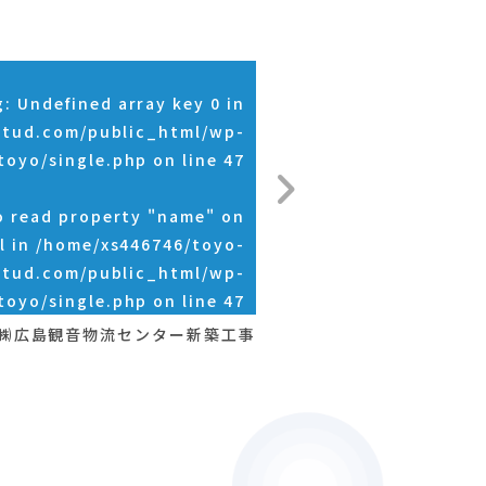
g
: Undefined array key 0 in
stud.com/public_html/wp-
toyo/single.php
on line
47
o read property "name" on
l in
/home/xs446746/toyo-
stud.com/public_html/wp-
toyo/single.php
on line
47
㈱広島観音物流センター新築工事