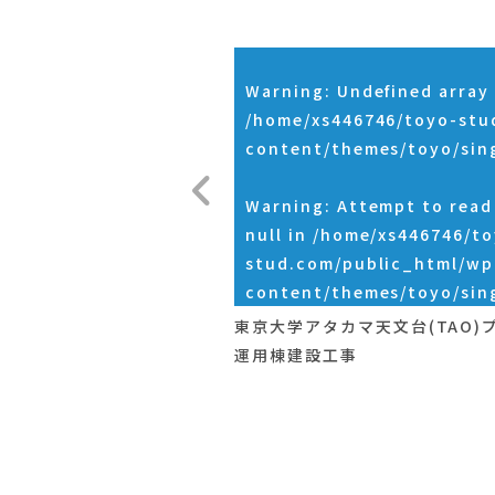
Warning
: Undefined array 
/home/xs446746/toyo-stu
content/themes/toyo/sin
Warning
: Attempt to rea
null in
/home/xs446746/to
stud.com/public_html/wp
content/themes/toyo/sin
東京大学アタカマ天文台(TAO)
運用棟建設工事