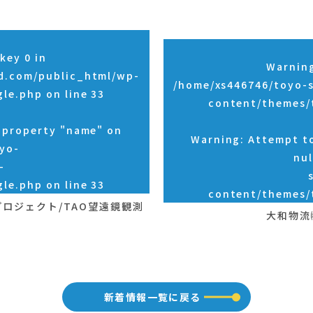
key 0 in
Warnin
d.com/public_html/wp-
/home/xs446746/toyo-
gle.php
on line
33
content/themes/
d property "name" on
Warning
: Attempt t
yo-
nul
-
gle.php
on line
33
content/themes/
プロジェクト/TAO望遠鏡観測
大和物流
新着情報一覧に戻る