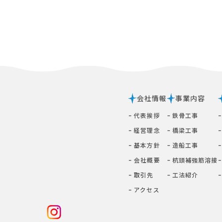
会社情報
事業内容
ｰ 代表挨拶
ｰ 鉄⾻⼯事
ｰ 経営理念
ｰ 橋梁⼯事
ｰ 基本⽅針
ｰ 造船工事
ｰ 会社概要
ｰ 杭頭補強筋溶接
ｰ 取引先
ｰ ⼯法紹介
ｰ アクセス