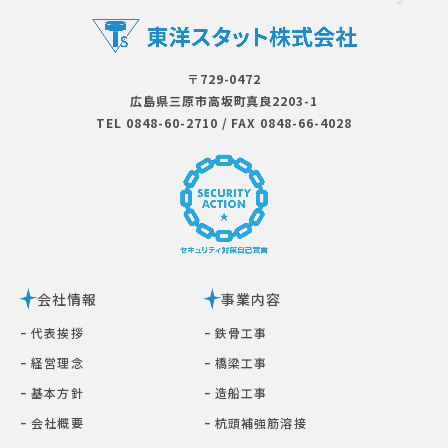
〒729-0472
広島県三原市⾼坂町真良2203-1
TEL 0848-60-2710
/
FAX 0848-66-4028
会社情報
事業内容
ｰ 代表挨拶
ｰ 鉄⾻⼯事
ｰ 経営理念
ｰ 橋梁⼯事
ｰ 基本⽅針
ｰ 造船工事
ｰ 会社概要
ｰ 杭頭補強筋溶接