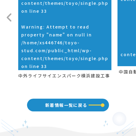
content/themes/toyo/single.php
on line
33
Warning
: Attempt to read
property "name" on null in
/home/xs446746/toyo-
stud.com/public_html/wp-
conte
content/themes/toyo/single.php
on line
33
中国自
中外ライフサイエンスパーク横浜建設工事
新着情報一覧に戻る