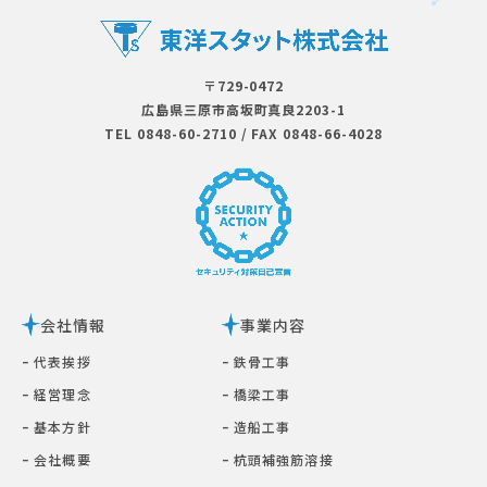
〒729-0472
広島県三原市⾼坂町真良2203-1
TEL 0848-60-2710
/
FAX 0848-66-4028
会社情報
事業内容
ｰ 代表挨拶
ｰ 鉄⾻⼯事
ｰ 経営理念
ｰ 橋梁⼯事
ｰ 基本⽅針
ｰ 造船工事
ｰ 会社概要
ｰ 杭頭補強筋溶接