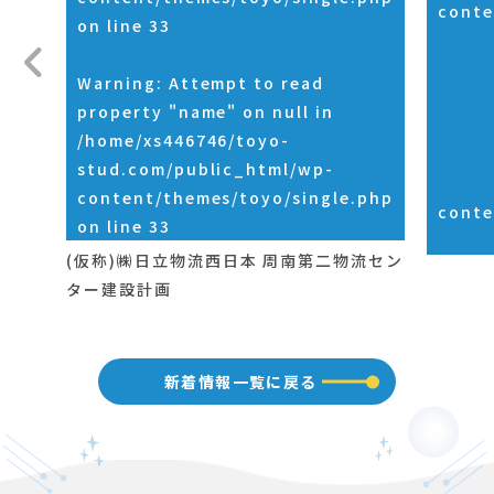
conte
on line
33
Warning
: Attempt to read
property "name" on null in
/home/xs446746/toyo-
stud.com/public_html/wp-
content/themes/toyo/single.php
conte
on line
33
(仮称)㈱日立物流西日本 周南第二物流セン
ター建設計画
新着情報一覧に戻る