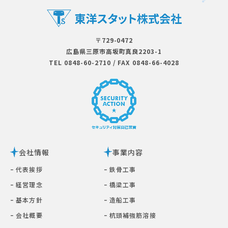
〒729-0472
広島県三原市⾼坂町真良2203-1
TEL 0848-60-2710
/
FAX 0848-66-4028
会社情報
事業内容
ｰ 代表挨拶
ｰ 鉄⾻⼯事
ｰ 経営理念
ｰ 橋梁⼯事
ｰ 基本⽅針
ｰ 造船工事
ｰ 会社概要
ｰ 杭頭補強筋溶接