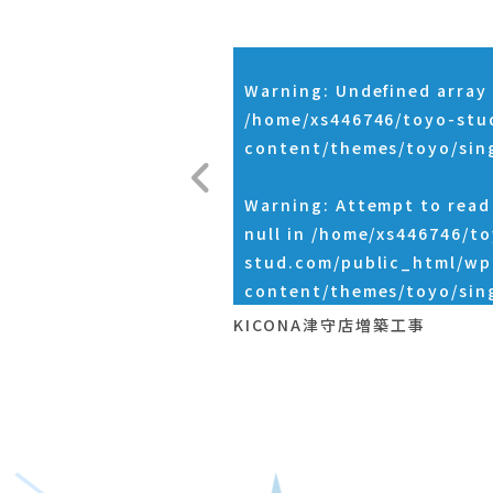
Warning
: Undefined array 
/home/xs446746/toyo-stu
content/themes/toyo/sin
Warning
: Attempt to rea
null in
/home/xs446746/to
stud.com/public_html/wp
content/themes/toyo/sin
KICONA津守店増築工事