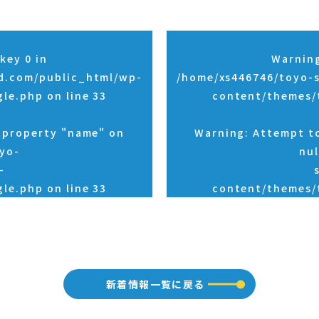
key 0 in
Warnin
d.com/public_html/wp-
/home/xs446746/toyo-
gle.php
on line
33
content/themes/
d property "name" on
Warning
: Attempt t
yo-
nul
-
gle.php
on line
33
content/themes/
新着情報一覧に戻る