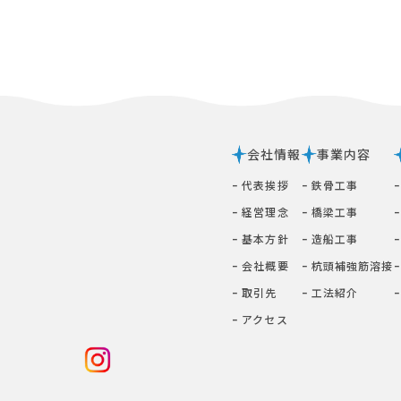
会社情報
事業内容
ｰ 代表挨拶
ｰ 鉄⾻⼯事
ｰ 経営理念
ｰ 橋梁⼯事
ｰ 基本⽅針
ｰ 造船工事
ｰ 会社概要
ｰ 杭頭補強筋溶接
ｰ 取引先
ｰ ⼯法紹介
ｰ アクセス