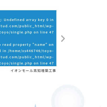
g
: Undefined array key 0 in
stud.com/public_html/wp-
toyo/single.php
on line
47
o read property "name" on
l in
/home/xs446746/toyo-
stud.com/public_html/wp-
toyo/single.php
on line
47
イオンモール高知増築工事