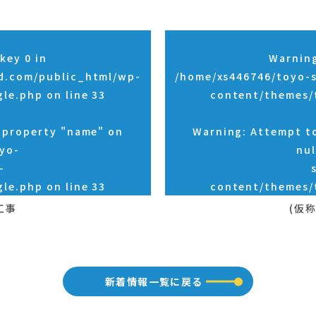
key 0 in
Warnin
d.com/public_html/wp-
/home/xs446746/toyo-
gle.php
on line
33
content/themes/
d property "name" on
Warning
: Attempt t
yo-
nul
-
gle.php
on line
33
content/themes/
工事
(仮
新着情報一覧に戻る