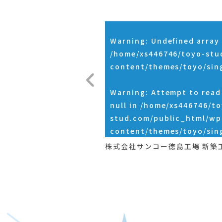
Warning
: Undefined array 
/home/xs446746/toyo-stu
content/themes/toyo/sin
Warning
: Attempt to rea
null in
/home/xs446746/to
stud.com/public_html/wp
content/themes/toyo/sin
株式会社サンコー徳島工場 新築