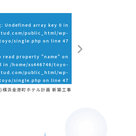
g
: Undefined array key 0 in
stud.com/public_html/wp-
toyo/single.php
on line
47
o read property "name" on
l in
/home/xs446746/toyo-
stud.com/public_html/wp-
toyo/single.php
on line
47
称)横浜金港町ホテル計画 新築工事