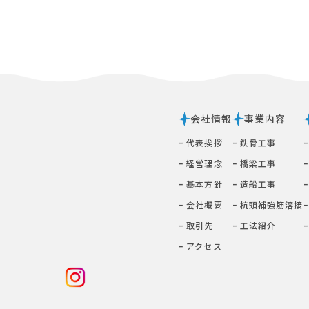
会社情報
事業内容
ｰ 代表挨拶
ｰ 鉄⾻⼯事
ｰ 経営理念
ｰ 橋梁⼯事
ｰ 基本⽅針
ｰ 造船工事
ｰ 会社概要
ｰ 杭頭補強筋溶接
ｰ 取引先
ｰ ⼯法紹介
ｰ アクセス