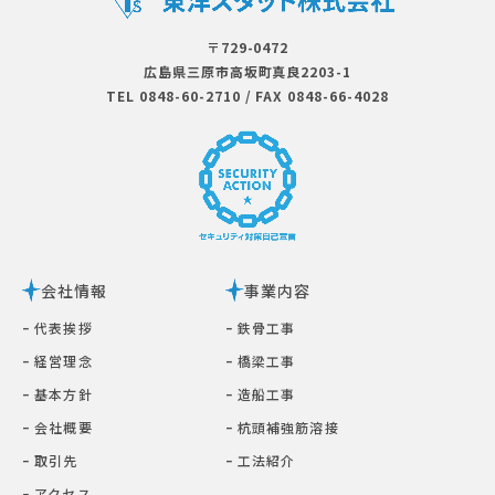
〒729-0472
広島県三原市⾼坂町真良2203-1
TEL 0848-60-2710
/
FAX 0848-66-4028
会社情報
事業内容
ｰ 代表挨拶
ｰ 鉄⾻⼯事
ｰ 経営理念
ｰ 橋梁⼯事
ｰ 基本⽅針
ｰ 造船工事
ｰ 会社概要
ｰ 杭頭補強筋溶接
ｰ 取引先
ｰ ⼯法紹介
ｰ アクセス