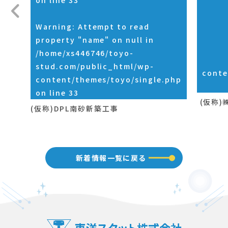
on line
33
Warning
: Attempt to read
property "name" on null in
/home/xs446746/toyo-
stud.com/public_html/wp-
conte
content/themes/toyo/single.php
on line
33
(仮称)
(仮称)DPL南砂新築工事
新着情報一覧に戻る