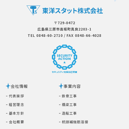
〒729-0472
広島県三原市⾼坂町真良2203-1
TEL 0848-60-2710
/
FAX 0848-66-4028
会社情報
事業内容
ｰ 代表挨拶
ｰ 鉄⾻⼯事
ｰ 経営理念
ｰ 橋梁⼯事
ｰ 基本⽅針
ｰ 造船工事
ｰ 会社概要
ｰ 杭頭補強筋溶接