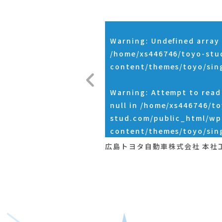
Warning
: Undefined array 
/home/xs446746/toyo-stu
content/themes/toyo/sin
Warning
: Attempt to rea
null in
/home/xs446746/to
stud.com/public_html/wp
content/themes/toyo/sin
広島トヨタ自動車株式会社 本社