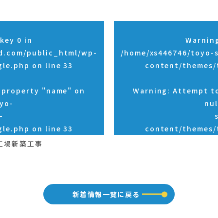
key 0 in
Warnin
d.com/public_html/wp-
/home/xs446746/toyo-
gle.php
on line
33
content/themes/
d property "name" on
Warning
: Attempt t
yo-
nul
-
gle.php
on line
33
content/themes/
工場新築工事
新着情報一覧に戻る