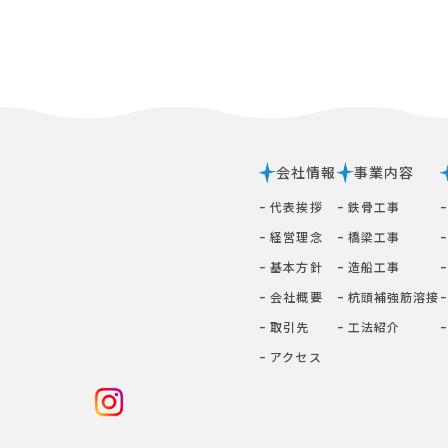
会社情報
事業内容
ｰ 代表挨拶
ｰ 鉄⾻⼯事
ｰ 経営理念
ｰ 橋梁⼯事
ｰ 基本⽅針
ｰ 造船工事
ｰ 会社概要
ｰ 杭頭補強筋溶接
ｰ 取引先
ｰ ⼯法紹介
ｰ アクセス