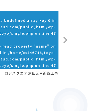
g
: Undefined array key 0 in
stud.com/public_html/wp-
toyo/single.php
on line
47
o read property "name" on
l in
/home/xs446746/toyo-
stud.com/public_html/wp-
toyo/single.php
on line
47
ロジスクエア京田辺A新築工事