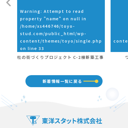
Warning
: Attempt to read
property "name" on null in
/home/xs446746/toyo-
stud.com/public_html/wp-
content/themes/toyo/single.php
conte
on line
33
杜の街づくりプロジェクト C-2棟新築工事
新着情報一覧に戻る