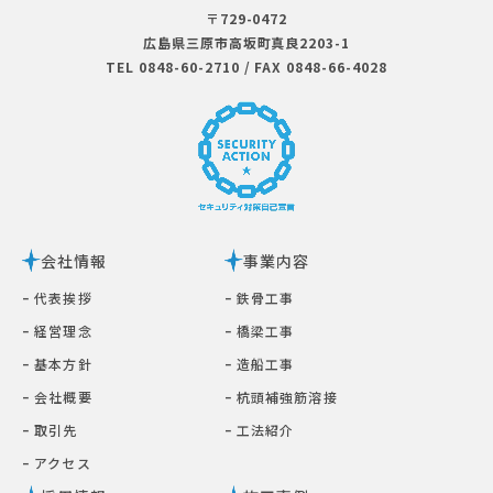
〒729-0472
広島県三原市⾼坂町真良2203-1
TEL 0848-60-2710
/
FAX 0848-66-4028
会社情報
事業内容
ｰ 代表挨拶
ｰ 鉄⾻⼯事
ｰ 経営理念
ｰ 橋梁⼯事
ｰ 基本⽅針
ｰ 造船工事
ｰ 会社概要
ｰ 杭頭補強筋溶接
ｰ 取引先
ｰ ⼯法紹介
ｰ アクセス