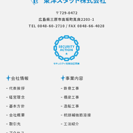
〒729-0472
広島県三原市⾼坂町真良2203-1
TEL 0848-60-2710
/
FAX 0848-66-4028
会社情報
事業内容
ｰ 代表挨拶
ｰ 鉄⾻⼯事
ｰ 経営理念
ｰ 橋梁⼯事
ｰ 基本⽅針
ｰ 造船工事
ｰ 会社概要
ｰ 杭頭補強筋溶接
ｰ 取引先
ｰ ⼯法紹介
ｰ アクセス