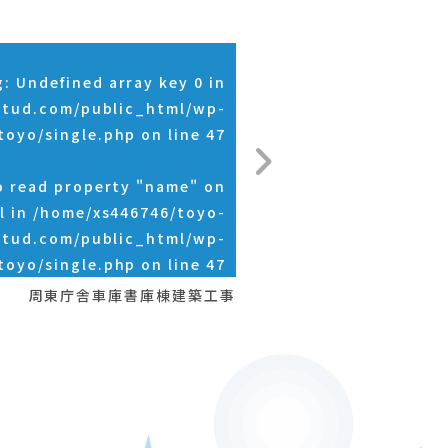
g
: Undefined array key 0 in
stud.com/public_html/wp-
toyo/single.php
on line
47
o read property "name" on
l in
/home/xs446746/toyo-
stud.com/public_html/wp-
toyo/single.php
on line
47
周東庁舎車庫書庫棟建築工事