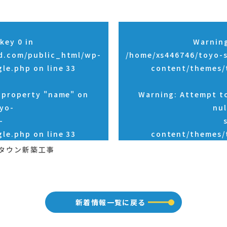
key 0 in
Warnin
d.com/public_html/wp-
/home/xs446746/toyo-
gle.php
on line
33
content/themes/
d property "name" on
Warning
: Attempt t
yo-
nul
-
gle.php
on line
33
content/themes/
ータウン新築工事
新着情報一覧に戻る