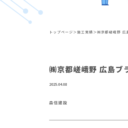
トップページ
施工実績
㈱京都嵯峨野 広
㈱京都嵯峨野 広島ブ
2025.04.08
森信建設