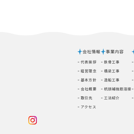
会社情報
事業内容
ｰ 代表挨拶
ｰ 鉄⾻⼯事
ｰ 経営理念
ｰ 橋梁⼯事
ｰ 基本⽅針
ｰ 造船工事
ｰ 会社概要
ｰ 杭頭補強筋溶接
ｰ 取引先
ｰ ⼯法紹介
ｰ アクセス