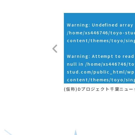
Warning
: Undefined array 
/home/xs446746/toyo-stu
content/themes/toyo/sin
Warning
: Attempt to rea
null in
/home/xs446746/to
stud.com/public_html/wp
content/themes/toyo/sin
(仮称)Dプロジェクト千葉ニュ