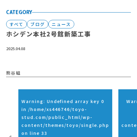
CATEGORY
すべて
ブログ
ニュース
ホシデン本社2号館新築工事
2025.04.08
熊谷組
Warning
: Undefined array key 0
War
in
/home/xs446746/toyo-
stud.com/public_html/wp-
content/themes/toyo/single.php
conte
on line
33