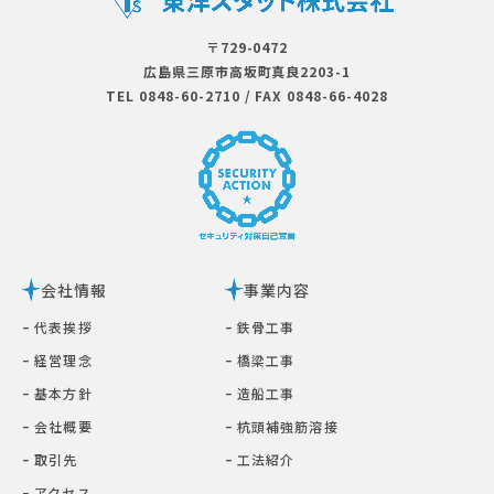
〒729-0472
広島県三原市⾼坂町真良2203-1
TEL 0848-60-2710
/
FAX 0848-66-4028
会社情報
事業内容
ｰ 代表挨拶
ｰ 鉄⾻⼯事
ｰ 経営理念
ｰ 橋梁⼯事
ｰ 基本⽅針
ｰ 造船工事
ｰ 会社概要
ｰ 杭頭補強筋溶接
ｰ 取引先
ｰ ⼯法紹介
ｰ アクセス