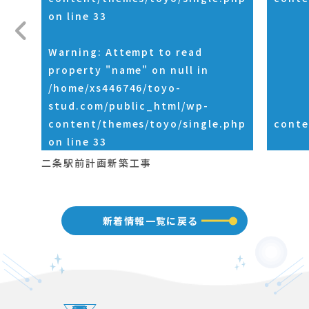
on line
33
Warning
: Attempt to read
property "name" on null in
/home/xs446746/toyo-
stud.com/public_html/wp-
content/themes/toyo/single.php
conte
on line
33
二条駅前計画新築工事
新着情報一覧に戻る