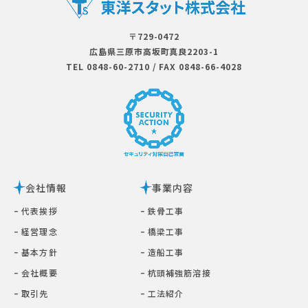
〒729-0472
広島県三原市⾼坂町真良2203-1
TEL 0848-60-2710
/
FAX 0848-66-4028
会社情報
事業内容
ｰ 代表挨拶
ｰ 鉄⾻⼯事
ｰ 経営理念
ｰ 橋梁⼯事
ｰ 基本⽅針
ｰ 造船工事
ｰ 会社概要
ｰ 杭頭補強筋溶接
ｰ 取引先
ｰ ⼯法紹介