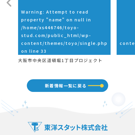
Warning
: Attempt to read
property "name" on null in
/home/xs446746/toyo-
stud.com/public_html/wp-
content/themes/toyo/single.php
conte
on line
33
大阪市中央区道頓堀1丁目プロジェクト
新着情報一覧に戻る