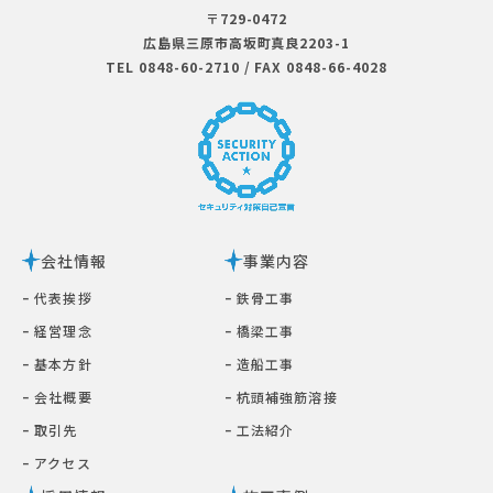
〒729-0472
広島県三原市⾼坂町真良2203-1
TEL 0848-60-2710
/
FAX 0848-66-4028
会社情報
事業内容
ｰ 代表挨拶
ｰ 鉄⾻⼯事
ｰ 経営理念
ｰ 橋梁⼯事
ｰ 基本⽅針
ｰ 造船工事
ｰ 会社概要
ｰ 杭頭補強筋溶接
ｰ 取引先
ｰ ⼯法紹介
ｰ アクセス