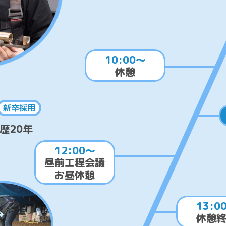
10:00～
休憩
新卒採用
歴20年
12:00～
昼前工程会議
お昼休憩
13:0
休憩