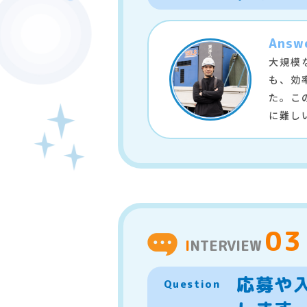
Answ
大規模
も、効
た。こ
に難し
03
INTERVIEW
応募や
Question