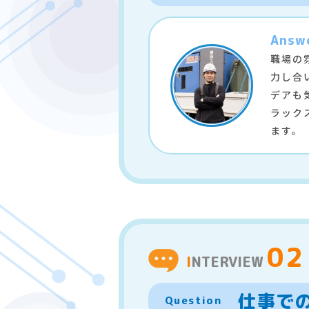
Answ
職場の
力し合
デアも
ラック
ます。
02
INTERVIEW
仕事で
Question