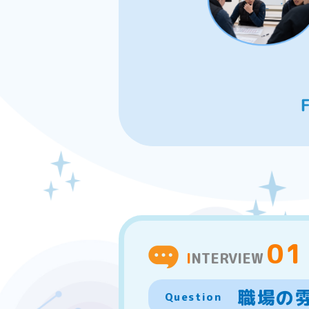
01
INTERVIEW
職場の
Question