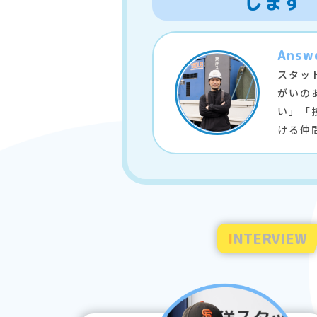
します
Answ
スタッ
がいの
い」「
ける仲
INTERVIEW