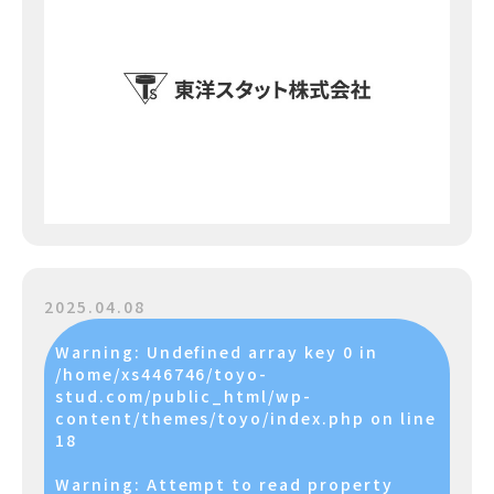
2025.04.08
Warning
: Undefined array key 0 in
/home/xs446746/toyo-
stud.com/public_html/wp-
content/themes/toyo/index.php
on line
18
Warning
: Attempt to read property