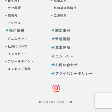
ｰ 基本⽅針
ｰ 造船工事
ｰ 会社概要
ｰ 杭頭補強筋溶接
ｰ 取引先
ｰ ⼯法紹介
ｰ アクセス
採用情報
施工事例
新着情報
ｰ どんな会社？
ｰ 社員について
募集要項
ｰ インタビュー
エントリー
ｰ アピールポイント
お問い合わせ
ｰ よくあるご質問
プライバシーポリシー
© TOYO STUD CO.,LTD.