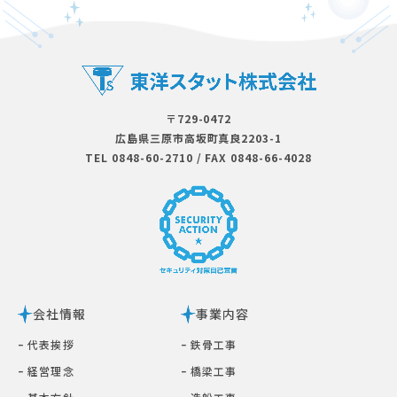
〒729-0472
広島県三原市⾼坂町真良2203-1
TEL 0848-60-2710
/
FAX 0848-66-4028
会社情報
事業内容
ｰ 代表挨拶
ｰ 鉄⾻⼯事
ｰ 経営理念
ｰ 橋梁⼯事