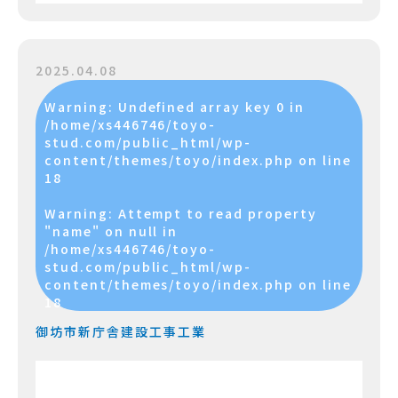
2025.04.08
Warning
: Undefined array key 0 in
/home/xs446746/toyo-
stud.com/public_html/wp-
content/themes/toyo/index.php
on line
18
Warning
: Attempt to read property
"name" on null in
/home/xs446746/toyo-
stud.com/public_html/wp-
content/themes/toyo/index.php
on line
18
御坊市新庁舎建設工事工業