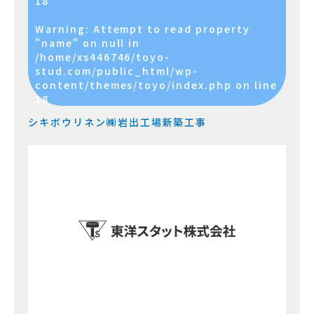
18
Warning
: Attempt to read property
"name" on null in
/home/xs446746/toyo-
stud.com/public_html/wp-
content/themes/toyo/index.php
on line
18
シキボウリネン㈱岩出工場新築工事