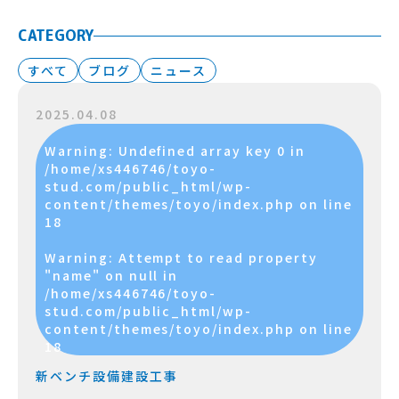
CATEGORY
すべて
ブログ
ニュース
2025.04.08
Warning
: Undefined array key 0 in
/home/xs446746/toyo-
stud.com/public_html/wp-
content/themes/toyo/index.php
on line
18
Warning
: Attempt to read property
"name" on null in
/home/xs446746/toyo-
stud.com/public_html/wp-
content/themes/toyo/index.php
on line
18
新ベンチ設備建設工事